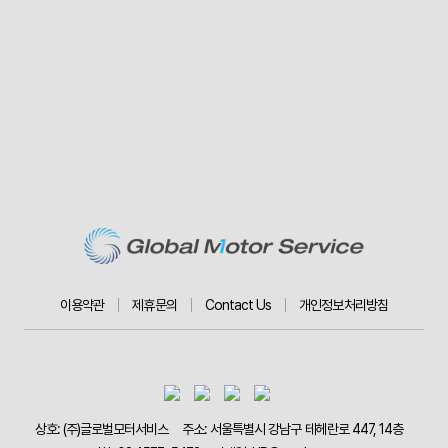
Recruit
인재
상
채용
공고
GMS
family
복리
후생
FAQ
이용약관
제휴문의
Contact Us
개인정보처리방침
상호: (주)글로벌모터서비스
주소: 서울특별시 강남구 테헤란로 447, 14층