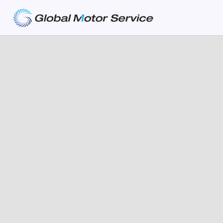
About
Service
Our
Portfolio
Partners
System
인사
Car
전시
말
Management
이벤트
Partners
VIA
연혁
시승
System
Event
이벤트
Planning
경영
이념
퍼포
먼스 이
Product
벤트
PR
Test
CI
Consulting
오시
&
는길
Training